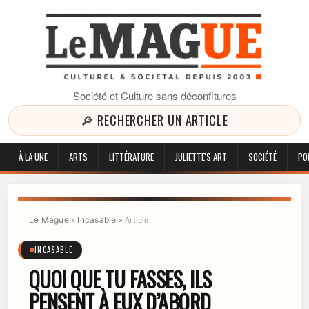
Société et Culture sans déconfitures
🔎 RECHERCHER UN ARTICLE
À LA UNE
ARTS
LITTÉRATURE
JULIETTE'S ART
SOCIÉTÉ
PO
Le Mague
Incasable
»
»
Article
INCASABLE
QUOI QUE TU FASSES, ILS
PENSENT À EUX D’ABORD