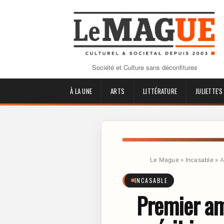
Société et Culture sans déconfitures
À LA UNE
ARTS
LITTÉRATURE
JULIETTE'S
Le Mague
»
Incasable
»
A
INCASABLE
Premier am