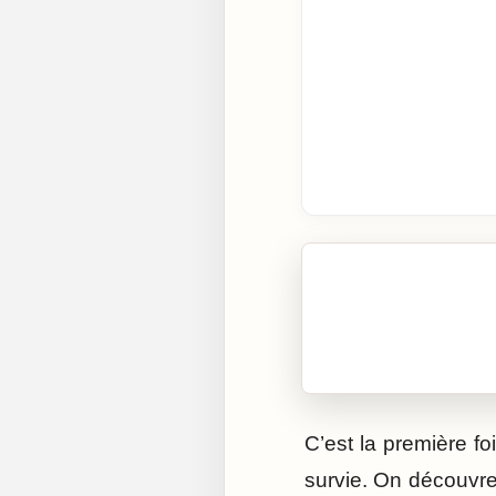
🎧 Écouter cet artic
Cliquez sur « Lire » pour 
C’est la première fo
survie. On découvre l