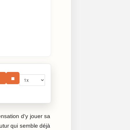
Vitesse
⏸
■
ensation d’y jouer sa
 futur qui semble déjà