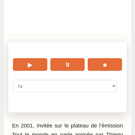
🎧 Écouter cet article
▶
⏸
■
Vitesse
Cliquez sur « Lire » pour écouter l’article.
En 2001, invitée sur le plateau de l’émission
Tout le monde en parle animée par Thierry