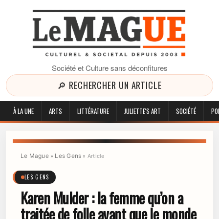
Société et Culture sans déconfitures
🔎 RECHERCHER UN ARTICLE
À LA UNE
ARTS
LITTÉRATURE
JULIETTE'S ART
SOCIÉTÉ
PO
Le Mague
Les Gens
»
»
Article
LES GENS
Karen Mulder : la femme qu’on a
traitée de folle avant que le monde