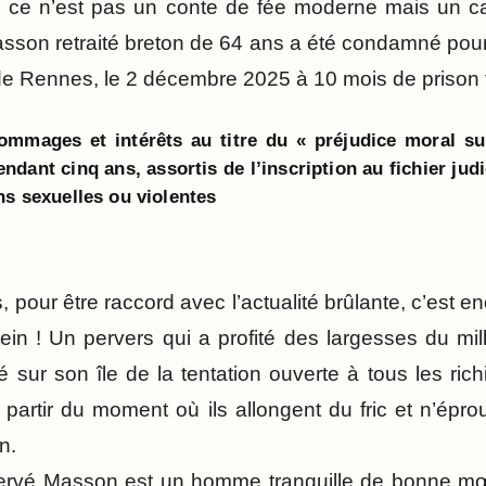
non ce n’est pas un conte de fée moderne mais un 
sson retraité breton de 64 ans a été condamné pou
 de Rennes, le 2 décembre 2025 à 10 mois de prison 
mmages et intérêts au titre du « préjudice moral sub
 pendant cinq ans, assortis de l’inscription au fichier ju
ns sexuelles ou violentes
, pour être raccord avec l’actualité brûlante, c’est 
stein ! Un pervers qui a profité des largesses du mil
é sur son île de la tentation ouverte à tous les ri
à partir du moment où ils allongent du fric et n’épr
n.
ervé Masson est un homme tranquille de bonne mœ