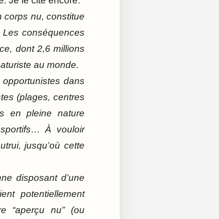
. Je le cite encore.
n corps nu, constitue
là. Les conséquences
ce, dont 2,6 millions
naturiste au monde.
x opportunistes dans
stes (plages, centres
es en pleine nature
sportifs… À vouloir
utrui, jusqu’où cette
nne disposant d’une
ent potentiellement
tre “aperçu nu” (ou