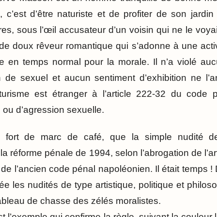
, c’est d’être naturiste et de profiter de son jardi
ures, sous l’œil accusateur d’un voisin qui ne le vo
e doux rêveur romantique qui s’adonne à une activit
e en temps normal pour la morale. Il n’a violé au
en de sexuel et aucun sentiment d’exhibition ne l’a
urisme est étranger à l’article 222-32 du code pé
e ou d’agression sexuelle.
s fort de marc de café, que la simple nudité d
la réforme pénale de 1994, selon l’abrogation de l’ar
 de l’ancien code pénal napoléonien. Il était temps ! 
quée les nudités de type artistique, politique et phil
tableau de chasse des zélés moralistes.
l’exemple qui confirme la règle, suivant la couleur 