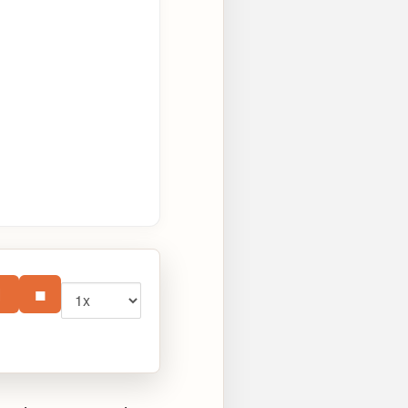
Vitesse
⏸
■