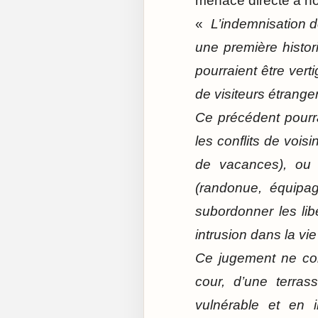
menace directe à not
«
L’indemnisation de
une première histor
pourraient être vert
de visiteurs étrange
Ce précédent pourra
les conflits de vois
de vacances), ou à
(randonue, équipag
subordonner les libe
intrusion dans la vie 
Ce jugement ne con
cour, d’une terras
vulnérable et en i