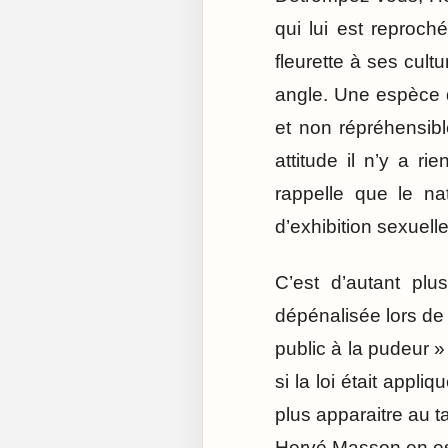
qui lui est reproché
fleurette à ses cult
angle. Une espèce d
et non répréhensibl
attitude il n’y a ri
rappelle que le nat
d’exhibition sexuell
C’est d’autant plu
dépénalisée lors de 
public à la pudeur »
si la loi était appli
plus apparaitre au 
Hervé Masson en est 