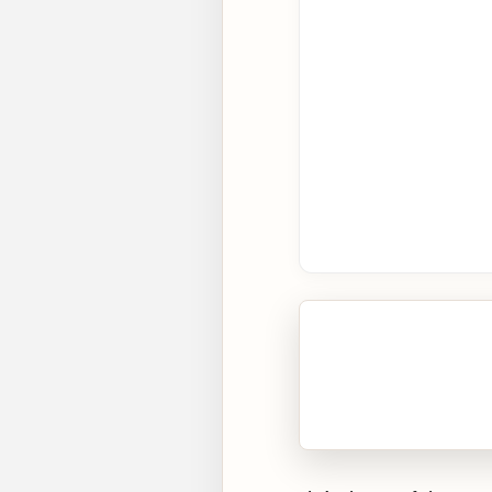
🎧 Écouter cet artic
Cliquez sur « Lire » pour 