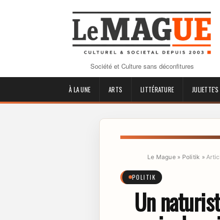
Société et Culture sans déconfitures
À LA UNE
ARTS
LITTÉRATURE
JULIETTE'S
Le Mague
»
Politik
»
Artic
POLITIK
Un naturis