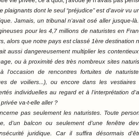
re vie privée, ce à quoi, j’avoue je n’avais pas pensé
 plaignants dont le seul “préjudice” est d’avoir vu u
ique. Jamais, un tribunal n’avait osé aller jusque-
igineuses pour les 4,7 millions de naturistes en Fran
rs, alors que notre pays est classé 1ère destination 
it aussi dangereusement multiplier les contentieu
inage, ou à proximité des très nombreux sites naturi
 l’occasion de rencontres fortuites de naturist
es de voiliers...), ou encore dans les vestiaires 
rtés individuelles au regard et à l’interprétation d’a
privée va-t-elle aller ?
cerne pas seulement les naturistes. Toute perso
se, d’un balcon ou seulement d’une fenêtre devi
nsécurité juridique. Car il suffira désormais d’ê