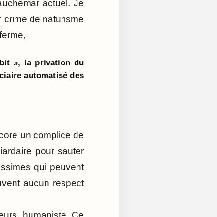
cauchemar actuel. Je
r crime de naturisme
ferme,
it », la privation du
diciaire automatisé des
encore un complice de
liardaire pour sauter
chissimes qui peuvent
ouvent aucun respect
urs, humaniste. Ce