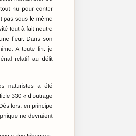
n tout nu pour conter
yait pas sous le même
é tout à fait neutre
cune fleur. Dans son
nime. A toute fin, je
nal relatif au délit
es naturistes a été
ticle 330 « d’outrage
Dès lors, en principe
osophique ne devraient
locale des tribunaux,