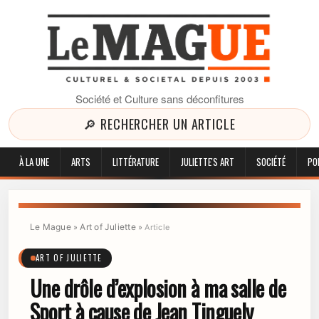
Société et Culture sans déconfitures
🔎 RECHERCHER UN ARTICLE
À LA UNE
ARTS
LITTÉRATURE
JULIETTE'S ART
SOCIÉTÉ
PO
Le Mague
Art of Juliette
»
»
Article
ART OF JULIETTE
Une drôle d’explosion à ma salle de
Sport à cause de Jean Tinguely