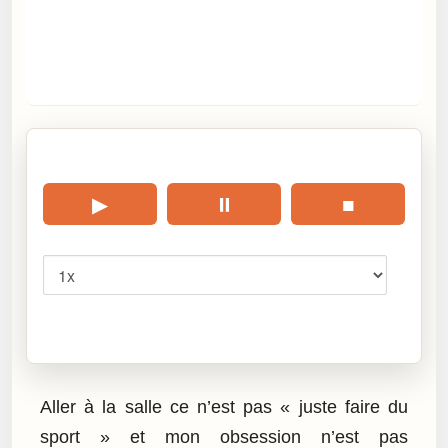
🎧 Écouter cet article
▶
⏸
■
Vitesse
Cliquez sur « Lire » pour écouter l’article.
Aller à la salle ce n’est pas « juste faire du
sport » et mon obsession n’est pas