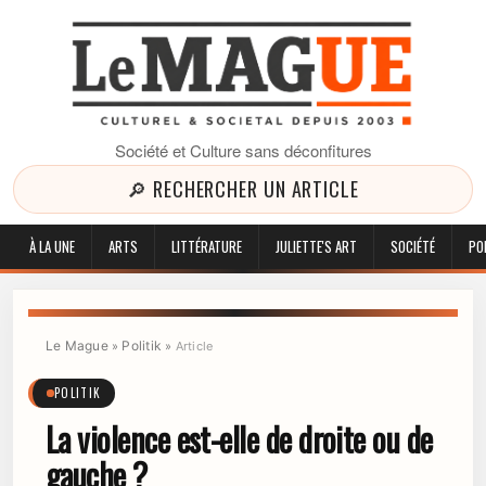
Société et Culture sans déconfitures
🔎 RECHERCHER UN ARTICLE
À LA UNE
ARTS
LITTÉRATURE
JULIETTE'S ART
SOCIÉTÉ
PO
Le Mague
Politik
»
»
Article
POLITIK
La violence est-elle de droite ou de
gauche ?