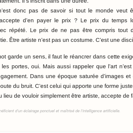
tement. Il s’inscrit dans une durée.
n’est donc pas de savoir si tout le monde veut êtr
 accepte d’en payer le prix ? Le prix du temps l
chec répété. Le prix de ne pas être compris tout d
tie. Être artiste n’est pas un costume. C’est une disci
mot garde un sens, il faut le réancrer dans cette ex
r les portes, oui. Mais aussi rappeler que l’art n’e
ngagement. Dans une époque saturée d’images et de
ajoute du bruit. C’est celui qui apporte une forme just
au lieu de vouloir simplement être artiste, accepte de 
ficient d’un éclairage ponctuel et maîtrisé de l’intelligence artificielle.