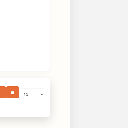
Vitesse
⏸
■