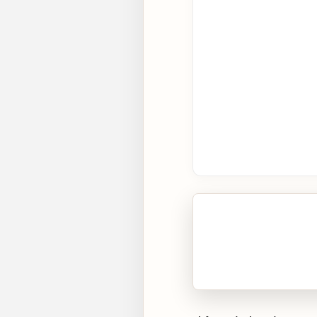
🎧 Écouter cet artic
Cliquez sur « Lire » pour 