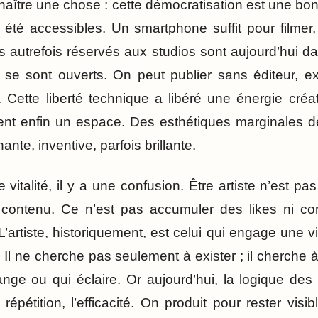
nnaître une chose : cette démocratisation est une b
t été accessibles. Un smartphone suffit pour filmer,
els autrefois réservés aux studios sont aujourd’hui
on se sont ouverts. On peut publier sans éditeur, e
. Cette liberté technique a libéré une énergie créat
uvent enfin un espace. Des esthétiques marginales d
nte, inventive, parfois brillante.
 vitalité, il y a une confusion. Être artiste n’est p
ontenu. Ce n’est pas accumuler des likes ni cons
L’artiste, historiquement, est celui qui engage une v
. Il ne cherche pas seulement à exister ; il cherche
range ou qui éclaire. Or aujourd’hui, la logique de
a répétition, l’efficacité. On produit pour rester vis