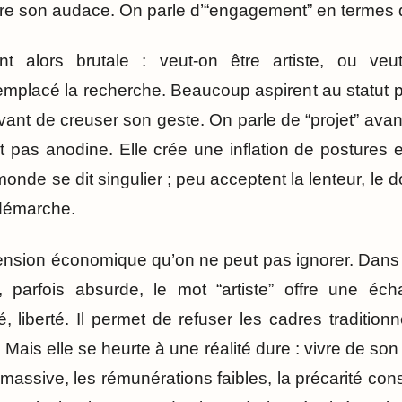
re son audace. On parle d’“engagement” en termes d
nt alors brutale : veut-on être artiste, ou ve
mplacé la recherche. Beaucoup aspirent au statut pl
ant de creuser son geste. On parle de “projet” avan
t pas anodine. Elle crée une inflation de postures 
monde se dit singulier ; peu acceptent la lenteur, le d
démarche.
mension économique qu’on ne peut pas ignorer. Dans
, parfois absurde, le mot “artiste” offre une éch
é, liberté. Il permet de refuser les cadres traditionn
Mais elle se heurte à une réalité dure : vivre de son a
massive, les rémunérations faibles, la précarité co