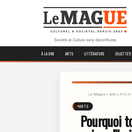
Société et Culture sans déconfitures
À LA UNE
ARTS
LITTÉRATURE
JULIETTE'S
Le Mague
»
Arts
»
Article
ARTS
Pourquoi to