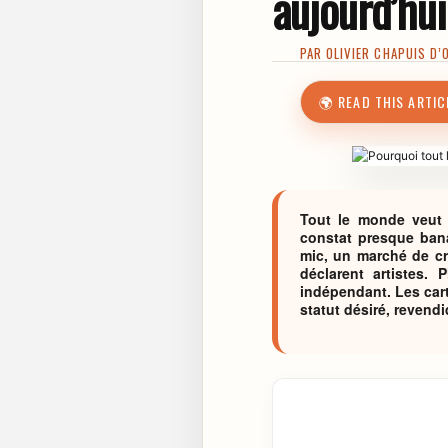
aujourd’hui
PAR
OLIVIER CHAPUIS D’
🌍 READ THIS ARTIC
Tout le monde veut ê
constat presque banal
mic, un marché de cré
déclarent artistes. 
indépendant. Les carte
statut désiré, revend