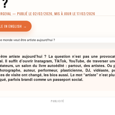
 ?
ORGEVAL
— PUBLIÉ LE 02/02/2026, MIS À JOUR LE 17/02/2026
LE IN ENGLISH →
tre artiste aujourd’hui ? La question n’est pas une provocati
. Il suffit d’ouvrir Instagram, TikTok, YouTube, de traverser un
ateurs, un salon du livre autoédité : partout, des artistes. Ou 
Photographe, auteur, performeur, plasticienne, DJ, vidéaste, 
s de visite ont changé, les bios aussi. Le mot “artiste” n’est plus
iqué, parfois brandi comme un passeport social.
PUBLICITÉ