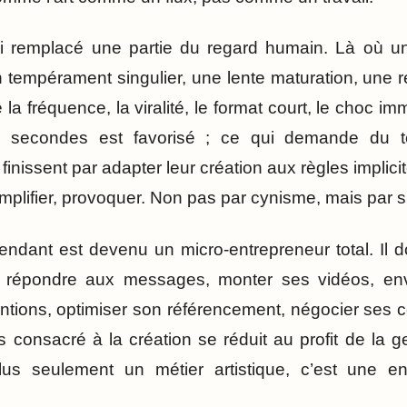
i remplacé une partie du regard humain. Là où un 
n tempérament singulier, une lente maturation, une 
 la fréquence, la viralité, le format court, le choc im
ues secondes est favorisé ; ce qui demande du t
finissent par adapter leur création aux règles implici
simplifier, provoquer. Non pas par cynisme, mais par s
épendant est devenu un micro-entrepreneur total. Il d
, répondre aux messages, monter ses vidéos, env
tions, optimiser son référencement, négocier ses 
ps consacré à la création se réduit au profit de la 
lus seulement un métier artistique, c’est une entr