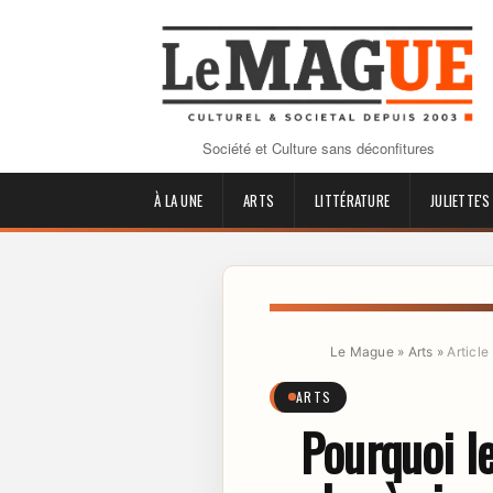
Société et Culture sans déconfitures
À LA UNE
ARTS
LITTÉRATURE
JULIETTE'S
Le Mague
»
Arts
»
Article
ARTS
Pourquoi le