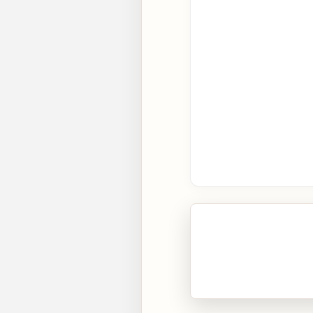
🎧 Écouter cet artic
Cliquez sur « Lire » pour 