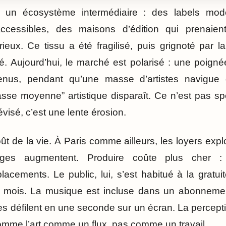
tait un écosystème intermédiaire : des labels mod
ccessibles, des maisons d’édition qui prenaien
eux. Ce tissu a été fragilisé, puis grignoté par la
té. Aujourd’hui, le marché est polarisé : une poign
venus, pendant qu’une masse d’artistes navigue
sse moyenne” artistique disparaît. Ce n’est pas spe
visé, c’est une lente érosion.
oût de la vie. À Paris comme ailleurs, les loyers explo
arges augmentent. Produire coûte plus cher : ma
cements. Le public, lui, s’est habitué à la gratuité
 mois. La musique est incluse dans un abonnement
s défilent en une seconde sur un écran. La percepti
mme l’art comme un flux, pas comme un travail.