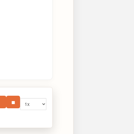
Vitesse
⏸
■