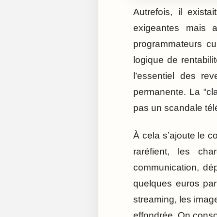
Autrefois, il exis
exigeantes mais a
programmateurs curi
logique de rentabili
l’essentiel des re
permanente. La “cla
pas un scandale télé
À cela s’ajoute le c
raréfient, les ch
communication, dépla
quelques euros par
streaming, les image
effondrée. On conso