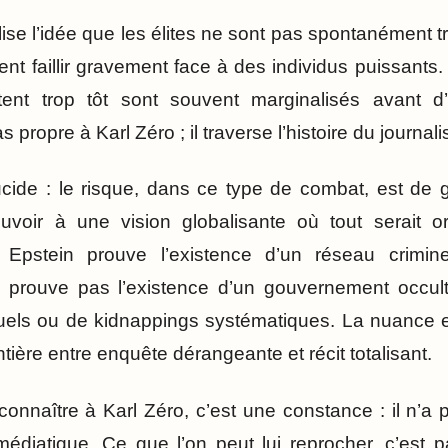
ilise l’idée que les élites ne sont pas spontanément 
vent faillir gravement face à des individus puissants.
ent trop tôt sont souvent marginalisés avant d
propre à Karl Zéro ; il traverse l’histoire du journali
lucide : le risque, dans ce type de combat, est de g
oir à une vision globalisante où tout serait o
ire Epstein prouve l’existence d’un réseau crimi
ne prouve pas l’existence d’un gouvernement occult
tuels ou de kidnappings systématiques. La nuance es
ntière entre enquête dérangeante et récit totalisant.
connaître à Karl Zéro, c’est une constance : il n’a 
médiatique. Ce que l’on peut lui reprocher, c’est 