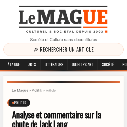
Société et Culture sans déconfitures
🔎 RECHERCHER UN ARTICLE
À LA UNE
ARTS
LITTÉRATURE
JULIETTE'S ART
SOCIÉTÉ
PO
Le Mague
Politik
»
»
Article
POLITIK
Analyse et commentaire sur la
chute de Jack Lang