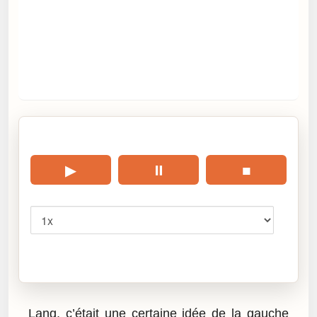
🎧 Écouter cet article
▶
⏸
■
Vitesse
Cliquez sur « Lire » pour écouter l’article.
Lang, c’était une certaine idée de la gauche