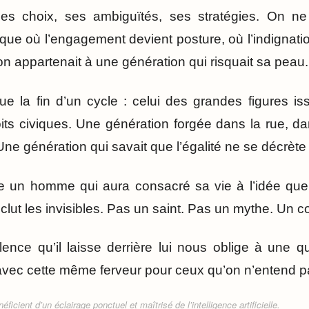
es choix, ses ambiguïtés, ses stratégies. On n
que où l’engagement devient posture, où l’indignat
 appartenait à une génération qui risquait sa peau. 
ue la fin d’un cycle : celui des grandes figures i
s civiques. Une génération forgée dans la rue, da
 Une génération qui savait que l’égalité ne se décrète 
 un homme qui aura consacré sa vie à l’idée que 
inclut les invisibles. Pas un saint. Pas un mythe. Un 
ilence qu’il laisse derrière lui nous oblige à une q
avec cette même ferveur pour ceux qu’on n’entend p
ficient d’un éclairage ponctuel et maîtrisé de l’intelligence artificielle.