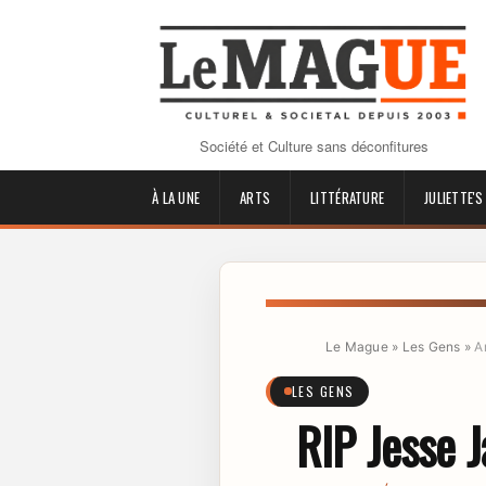
Société et Culture sans déconfitures
À LA UNE
ARTS
LITTÉRATURE
JULIETTE'S
Le Mague
»
Les Gens
»
A
LES GENS
RIP Jesse 