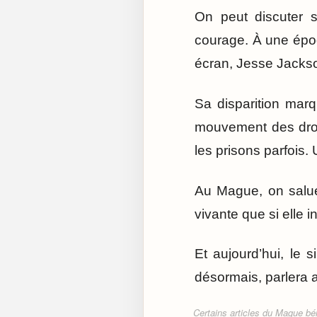
On peut discuter s
courage. À une épo
écran, Jesse Jackson
Sa disparition marq
mouvement des droit
les prisons parfois.
Au Mague, on salue
vivante que si elle 
Et aujourd’hui, le s
désormais, parlera 
Certains articles du Mague béné