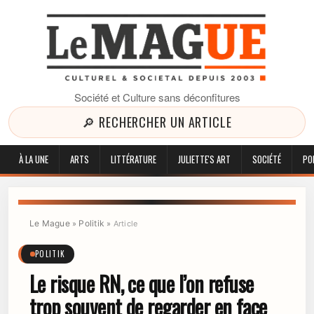
Société et Culture sans déconfitures
🔎 RECHERCHER UN ARTICLE
À LA UNE
ARTS
LITTÉRATURE
JULIETTE'S ART
SOCIÉTÉ
PO
Le Mague
Politik
»
»
Article
POLITIK
Le risque RN, ce que l’on refuse
trop souvent de regarder en face