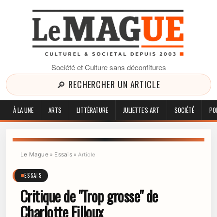
Société et Culture sans déconfitures
🔎 RECHERCHER UN ARTICLE
À LA UNE
ARTS
LITTÉRATURE
JULIETTE'S ART
SOCIÉTÉ
PO
Le Mague
Essais
»
»
Article
ESSAIS
Critique de "Trop grosse" de
Charlotte Filloux