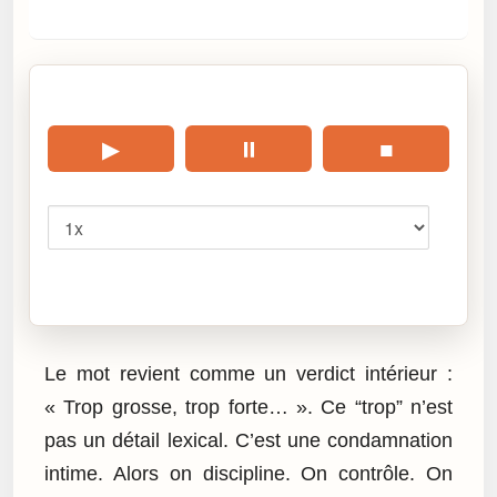
🎧 Écouter cet article
▶
⏸
■
Vitesse
Cliquez sur « Lire » pour écouter l’article.
Le mot revient comme un verdict intérieur :
« Trop grosse, trop forte… ». Ce “trop” n’est
pas un détail lexical. C’est une condamnation
intime. Alors on discipline. On contrôle. On