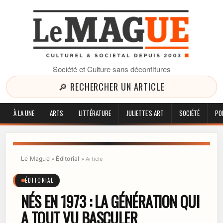
Société et Culture sans déconfitures
🔎 RECHERCHER UN ARTICLE
À LA UNE
ARTS
LITTÉRATURE
JULIETTE'S ART
SOCIÉTÉ
PO
Le Mague
Éditorial
»
»
Article
ÉDITORIAL
NÉS EN 1973 : LA GÉNÉRATION QUI
A TOUT VU BASCULER