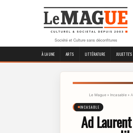
Société et Culture sans déconfitures
À LA UNE
ARTS
LITTÉRATURE
JULIETTE'S
Le Mague
»
Incasable
»
A
INCASABLE
Ad Laurent 