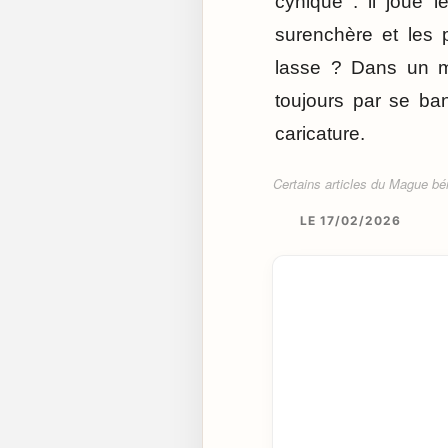
cynique : il joue 
surenchère et les 
lasse ? Dans un mo
toujours par se ban
caricature.
Certains articles du Mague béné
LE 17/02/2026