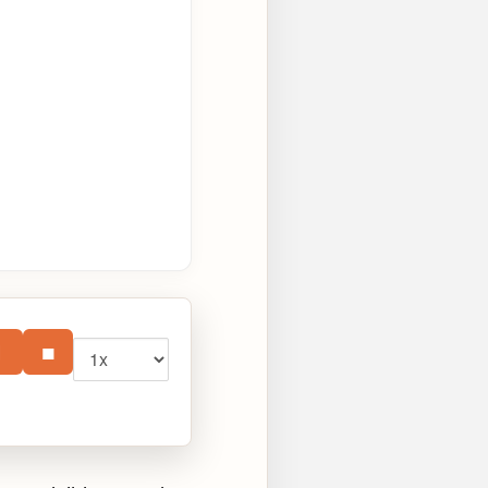
Vitesse
⏸
■