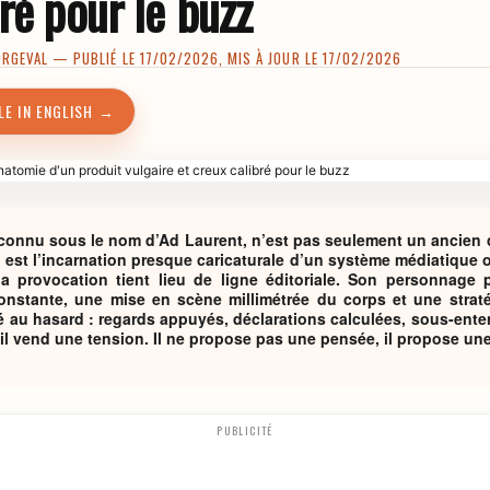
ré pour le buzz
ORGEVAL
— PUBLIÉ LE 17/02/2026, MIS À JOUR LE 17/02/2026
LE IN ENGLISH →
connu sous le nom d’Ad Laurent, n’est pas seulement un ancien ca
l est l’incarnation presque caricaturale d’un système médiatique o
la provocation tient lieu de ligne éditoriale. Son personnage
onstante, une mise en scène millimétrée du corps et une strat
issé au hasard : regards appuyés, déclarations calculées, sous-ent
l vend une tension. Il ne propose pas une pensée, il propose une
PUBLICITÉ