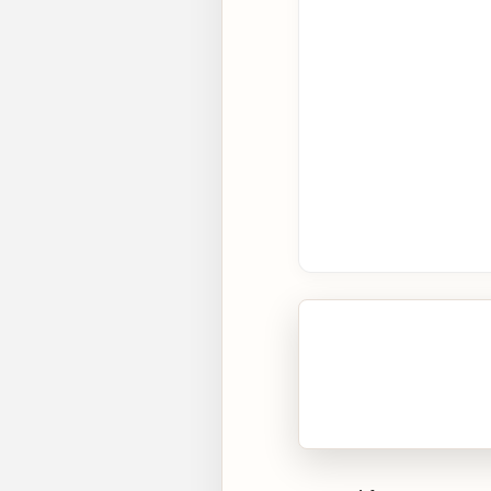
🎧 Écouter cet artic
Cliquez sur « Lire » pour 