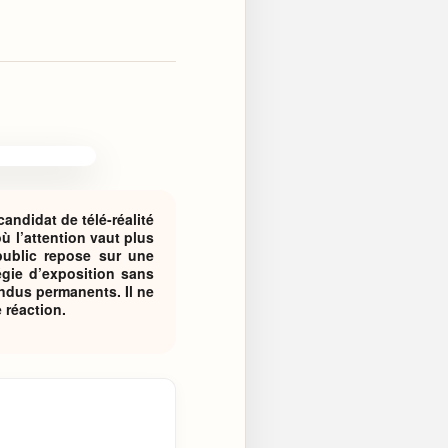
ndidat de télé-réalité
ù l’attention vaut plus
 public repose sur une
égie d’exposition sans
endus permanents. Il ne
 réaction.