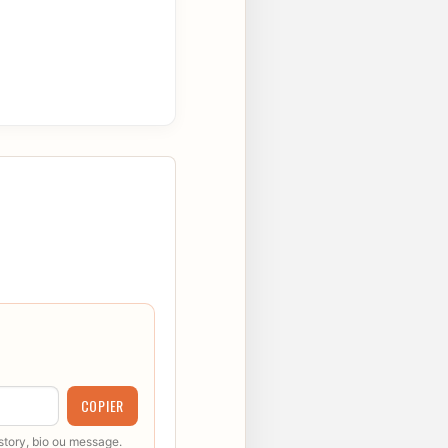
COPIER
 story, bio ou message.