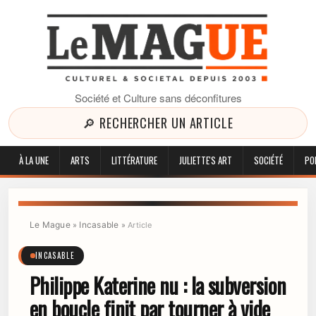
Société et Culture sans déconfitures
🔎 RECHERCHER UN ARTICLE
À LA UNE
ARTS
LITTÉRATURE
JULIETTE'S ART
SOCIÉTÉ
PO
Le Mague
Incasable
»
»
Article
INCASABLE
Philippe Katerine nu : la subversion
en boucle finit par tourner à vide