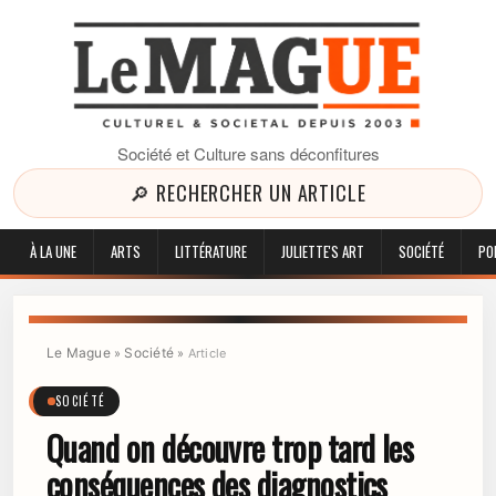
Société et Culture sans déconfitures
🔎 RECHERCHER UN ARTICLE
À LA UNE
ARTS
LITTÉRATURE
JULIETTE'S ART
SOCIÉTÉ
PO
Le Mague
Société
»
»
Article
SOCIÉTÉ
Quand on découvre trop tard les
conséquences des diagnostics