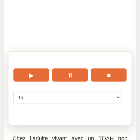
🎧 Écouter cet article
▶
⏸
■
Vitesse
Cliquez sur « Lire » pour écouter l’article.
Chez l’adulte vivant avec un TDAH non