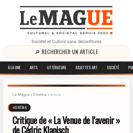
Société et Culture sans déconfitures
🔎 RECHERCHER UN ARTICLE
À LA UNE
ARTS
LITTÉRATURE
JULIETTE'S ART
SOCIÉTÉ
PO
Le Mague
Cinéma
»
»
Article
CINÉMA
Critique de « La Venue de l’avenir »
de Cédric Klapisch