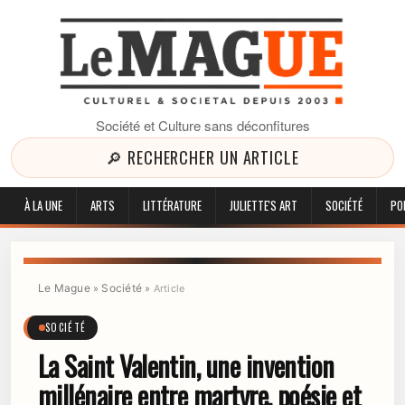
Société et Culture sans déconfitures
🔎 RECHERCHER UN ARTICLE
À LA UNE
ARTS
LITTÉRATURE
JULIETTE'S ART
SOCIÉTÉ
PO
Le Mague
Société
»
»
Article
SOCIÉTÉ
La Saint Valentin, une invention
millénaire entre martyre, poésie et