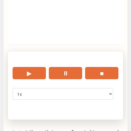
🎧 Écouter cet article
▶
⏸
■
Vitesse
Cliquez sur « Lire » pour écouter l’article.