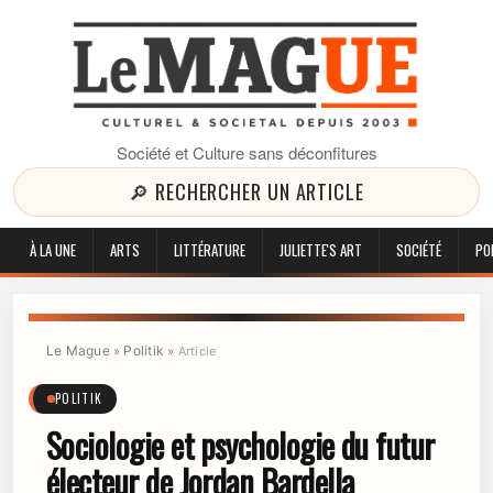
Société et Culture sans déconfitures
🔎 RECHERCHER UN ARTICLE
À LA UNE
ARTS
LITTÉRATURE
JULIETTE'S ART
SOCIÉTÉ
PO
Le Mague
Politik
»
»
Article
POLITIK
Sociologie et psychologie du futur
électeur de Jordan Bardella