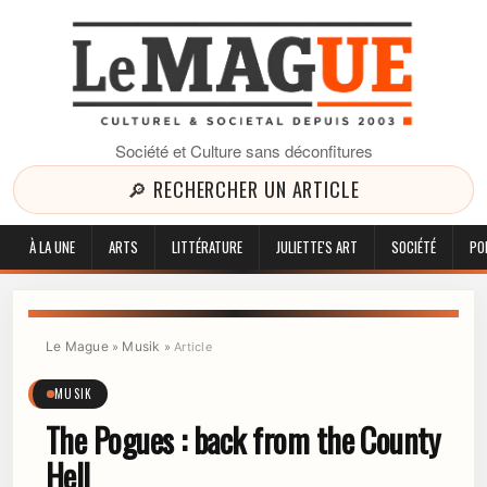
Société et Culture sans déconfitures
🔎 RECHERCHER UN ARTICLE
À LA UNE
ARTS
LITTÉRATURE
JULIETTE'S ART
SOCIÉTÉ
PO
Le Mague
Musik
»
»
Article
MUSIK
The Pogues : back from the County
Hell