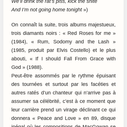
We’ll drink the rat’s piss, kick the shite
And I’m not going home tonight
»)
On connaît la suite, trois albums majestueux,
trois diamants noirs : « Red Roses for me »
(1984), « Rum, Sodomy and the Lash »
(1985, produit par Elvis Costello) et le plus
abouti, « If I should Fall From Grace with
God » (1988).
Peut-être assommés par le rythme épuisant
des tournées et surtout par les facéties et
autres ratés d’un chanteur qui n’arrive pas à
assumer sa célébrité, c’est à ce moment que
leur carrière prend un virage déclinant ce qui
donnera « Peace and Love » en 89, disque
inégal où les compositions de MacGowan se