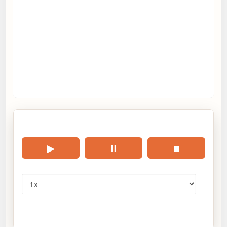
🎧 Écouter cet article
▶
⏸
■
Vitesse
Cliquez sur « Lire » pour écouter l’article.