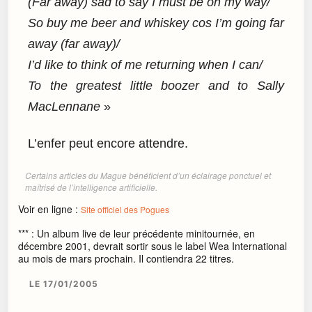
(Far away) sad to say I must be on my way/
So buy me beer and whiskey cos I’m going far
away (far away)/
I’d like to think of me returning when I can/
To the greatest little boozer and to Sally
MacLennane
»
L’enfer peut encore attendre.
Certains articles du Mague bénéficient d’un éclairage ponctuel et
maîtrisé de l’intelligence artificielle.
Voir en ligne :
Site officiel des Pogues
*** : Un album live de leur précédente minitournée, en
décembre 2001, devrait sortir sous le label Wea International
au mois de mars prochain. Il contiendra 22 titres.
LE 17/01/2005