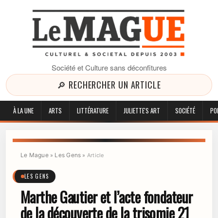
Société et Culture sans déconfitures
🔎 RECHERCHER UN ARTICLE
À LA UNE
ARTS
LITTÉRATURE
JULIETTE'S ART
SOCIÉTÉ
PO
Le Mague
Les Gens
»
»
Article
LES GENS
Marthe Gautier et l’acte fondateur
de la découverte de la trisomie 21