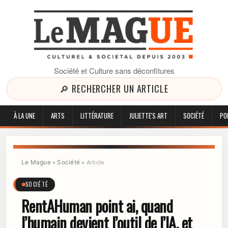
Société et Culture sans déconfitures
🔎 RECHERCHER UN ARTICLE
À LA UNE
ARTS
LITTÉRATURE
JULIETTE'S ART
SOCIÉTÉ
PO
Le Mague
Société
»
»
Article
SOCIÉTÉ
RentAHuman point ai, quand
l’humain devient l’outil de l’IA, et