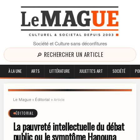
Société et Culture sans déconfitures
🔎 RECHERCHER UN ARTICLE
À LA UNE
ARTS
LITTÉRATURE
JULIETTE'S ART
SOCIÉTÉ
PO
Le Mague
Éditorial
»
»
Article
ÉDITORIAL
La pauvreté intellectuelle du débat
public ou le symptôme Hanouna