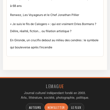
à 68 ans
Renwez, Les Voyageurs et le Chef Jonathan Pillier
« Je suis le fils de Calogero » : qui est vraiment Dries Bormans ?
Délire, réalité, fiction… ou filiation artistique ?
En Gironde, un crucifix debout au milieu des cendres : le symbole
qui bouleverse après l’incendie
LEMAG
UE
Journal culturel indépendant fondé en 2003.
Arts, littérature, société, photographie, politique.
AUTEURS
NEWSLETTER
LE FLUX