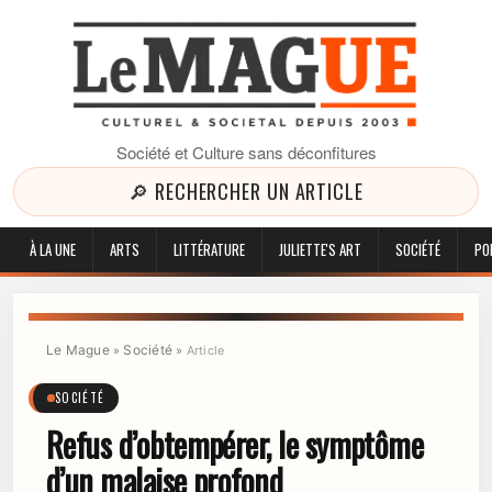
Société et Culture sans déconfitures
🔎 RECHERCHER UN ARTICLE
À LA UNE
ARTS
LITTÉRATURE
JULIETTE'S ART
SOCIÉTÉ
PO
Le Mague
Société
»
»
Article
SOCIÉTÉ
Refus d’obtempérer, le symptôme
d’un malaise profond