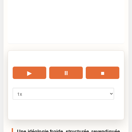
🎧 Écouter cet article
▶
⏸
■
Vitesse
Cliquez sur « Lire » pour écouter l’article.
Une idéologie froide, structurée, revendiquée