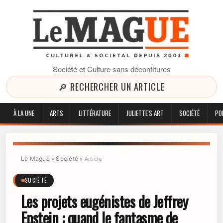
Société et Culture sans déconfitures
🔎 RECHERCHER UN ARTICLE
À LA UNE
ARTS
LITTÉRATURE
JULIETTE'S ART
SOCIÉTÉ
PO
Le Mague
Société
»
»
Article
SOCIÉTÉ
Les projets eugénistes de Jeffrey
Epstein : quand le fantasme de