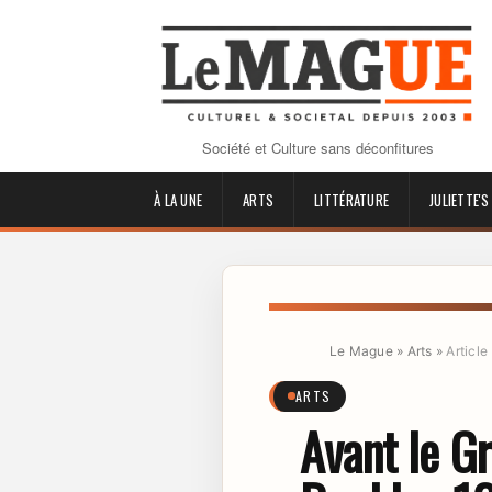
Société et Culture sans déconfitures
À LA UNE
ARTS
LITTÉRATURE
JULIETTE'S
Le Mague
»
Arts
»
Article
ARTS
Avant le G