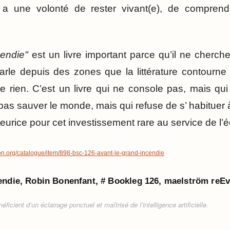
y a une volonté de rester vivant(e), de compren
cendie"
est un livre important parce qu’il ne cherch
arle depuis des zones que la littérature contourne s
re rien. C’est un livre qui ne console pas, mais q
pas sauver le monde, mais qui refuse de s’ habituer à 
urice pour cet investissement rare au service de l’éc
on.org/catalogue/item/898-bsc-126-avant-le-grand-incendie
endie, Robin Bonenfant, # Bookleg 126, maelström reEv
ficient d’un éclairage ponctuel et maîtrisé de l’intelligence artificielle.