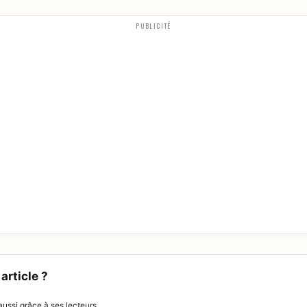
PUBLICITÉ
article ?
ussi grâce à ses lecteurs.