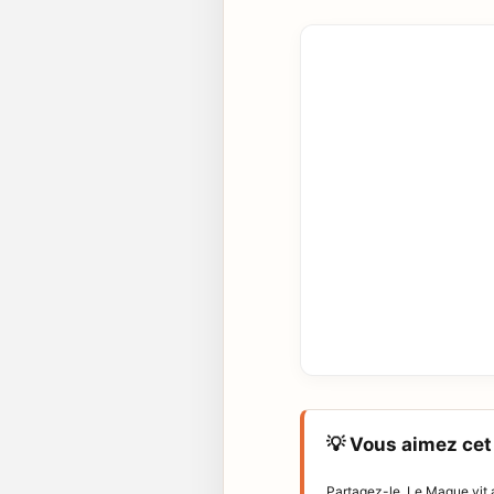
💡 Vous aimez cet 
Partagez-le. Le Mague vit a