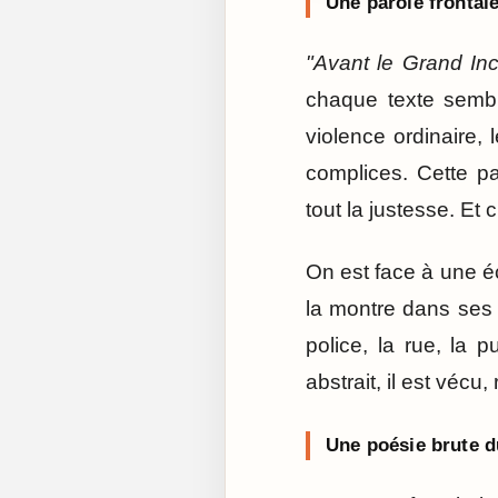
Une parole frontale
"Avant le Grand In
chaque texte semble
violence ordinaire, 
complices. Cette pa
tout la justesse. Et
On est face à une éc
la montre dans ses 
police, la rue, la p
abstrait, il est véc
Une poésie brute du