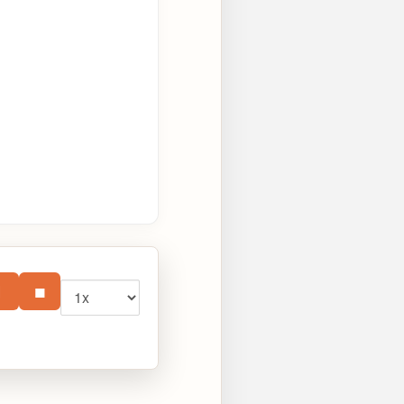
Vitesse
⏸
■