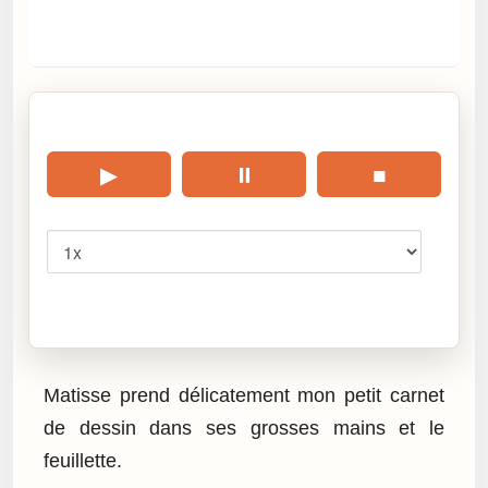
🎧 Écouter cet article
▶
⏸
■
Vitesse
Cliquez sur « Lire » pour écouter l’article.
Matisse prend délicatement mon petit carnet
de dessin dans ses grosses mains et le
feuillette.