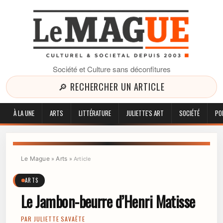
Société et Culture sans déconfitures
🔎 RECHERCHER UN ARTICLE
À LA UNE
ARTS
LITTÉRATURE
JULIETTE'S ART
SOCIÉTÉ
PO
Le Mague
Arts
»
»
Article
ARTS
Le Jambon-beurre d’Henri Matisse
PAR
JULIETTE SAVAËTE