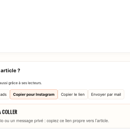
article ?
ussi grâce à ses lecteurs.
eads
Copier pour Instagram
Copier le lien
Envoyer par mail
À COLLER
io ou un message privé : copiez ce lien propre vers l’article.