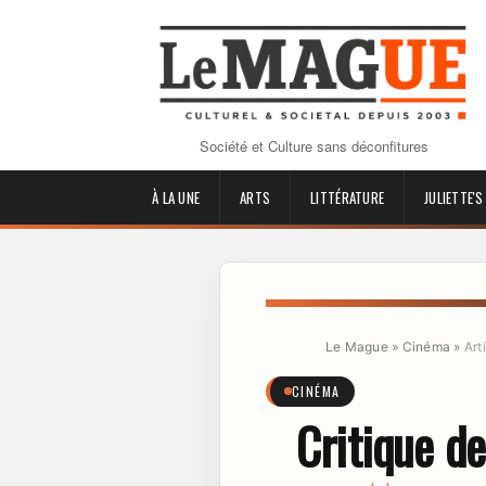
Société et Culture sans déconfitures
À LA UNE
ARTS
LITTÉRATURE
JULIETTE'S
Le Mague
»
Cinéma
»
Art
CINÉMA
Critique d