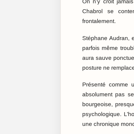
On n’y croit jamai
Chabrol se conten
frontalement.
Stéphane Audran, el
parfois même troubl
aura sauve ponctuell
posture ne remplacen
Présenté comme un
absolument pas ses
bourgeoise, presque 
psychologique. L’ho
une chronique mond