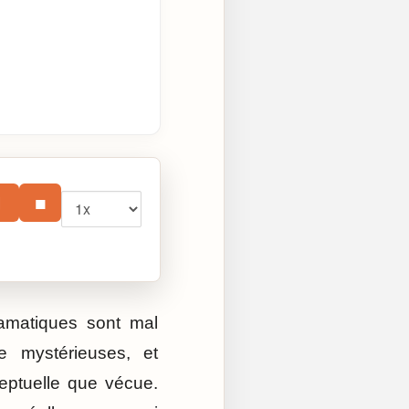
Vitesse
⏸
■
ramatiques sont mal
e mystérieuses, et
ceptuelle que vécue.