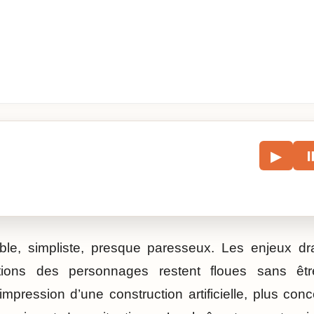
le
▶
écouter l’article.
ible, simpliste, presque paresseux. Les enjeux d
tions des personnages restent floues sans êtr
impression d’une construction artificielle, plus con