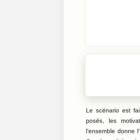
🎧 Écouter cet artic
Cliquez sur « Lire » pour 
Le scénario est fa
posés, les motiva
l’ensemble donne l’