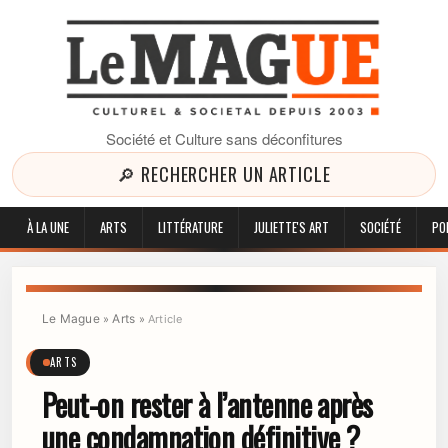
Société et Culture sans déconfitures
🔎 RECHERCHER UN ARTICLE
À LA UNE
ARTS
LITTÉRATURE
JULIETTE'S ART
SOCIÉTÉ
PO
Le Mague
Arts
»
»
Article
ARTS
Peut-on rester à l’antenne après
une condamnation définitive ?