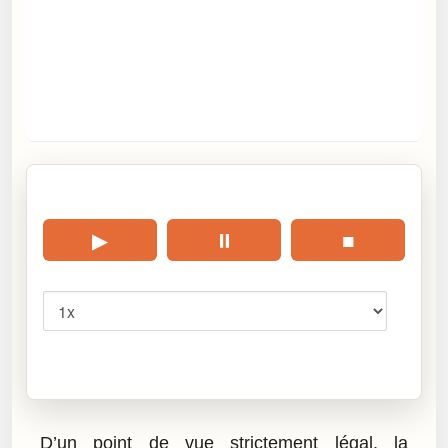
🎧 Écouter cet article
▶
⏸
■
Vitesse
Cliquez sur « Lire » pour écouter l’article.
D’un point de vue strictement légal, la