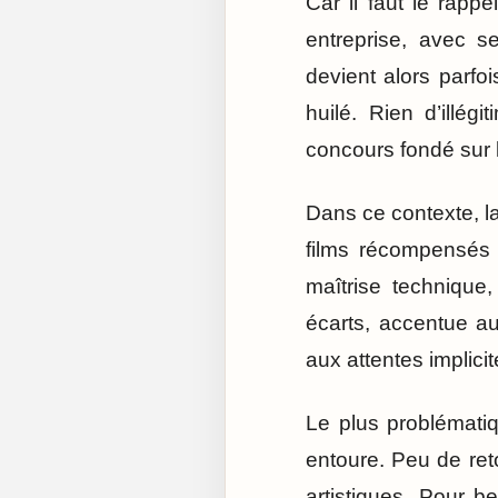
Car il faut le rapp
entreprise, avec s
devient alors parfoi
huilé. Rien d’illég
concours fondé sur l
Dans ce contexte, la
films récompensés 
maîtrise technique,
écarts, accentue au
aux attentes implici
Le plus problématiq
entoure. Peu de ret
artistiques. Pour 