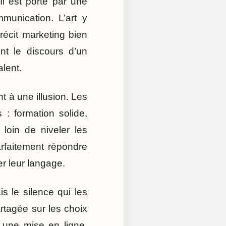
Il est porté par une
munication. L’art y
 récit marketing bien
ent le discours d’un
lent.
t à une illusion. Les
: formation solide,
 loin de niveler les
arfaitement répondre
er leur langage.
s le silence qui les
rtagée sur les choix
 une mise en ligne,