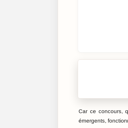
🎧 Écouter cet artic
Cliquez sur « Lire » pour 
Car ce concours, 
émergents, fonctionn