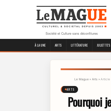
Société et Culture sans déconfitures
À LA UNE
ARTS
LITTÉRATURE
JULIETTE'S
Le Mague
»
Arts
»
Article
ARTS
Pourquoi je