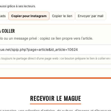
ussi grâce à ses lecteurs.
eads
Copier pour Instagram
Copier le lien
Envoyer par mail
À COLLER
io ou un message privé : copiez ce lien propre vers l’article.
toujours le partage direct d’une page web : ce bouton prépare le lien à coller en
RECEVOIR LE MAGUE
 semaine, une sélection d’articles, de culture, d’images et d’humeurs 