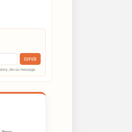
COPIER
 story, bio ou message.
libres.