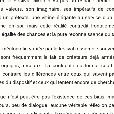
eler, le Festival Nikon n’est pas un espace neutre. 
es valeurs, son imaginaire, ses impératifs de com
s un prétexte, une vitrine élégante au service d’un
itime en soi, mais cette réalité contredit frontalem
’égalité des chances et la pure reconnaissance du ta
 méritocratie vantée par le festival ressemble souven
sont fréquemment le fait de créateurs déjà armés 
 équipes, réseaux. La contrainte du format court,
 contraire les différences entre ceux qui savent p
tes du dispositif et ceux qui tentent encore de cherch
ue n’est peut-être pas l’existence de ces biais, mai
ours, peu de dialogue, aucune véritable réflexion pa
beaucoup de participants, l’expérience se résume à