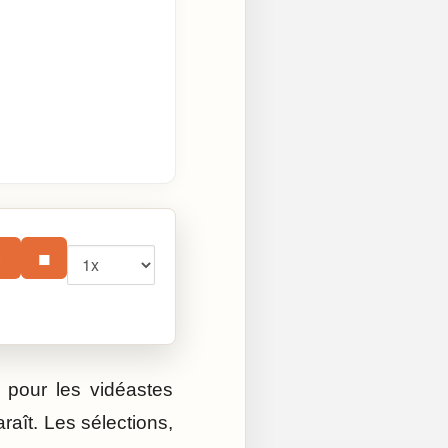
Vitesse
⏸
■
pour les vidéastes
raît. Les sélections,