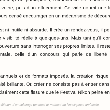
 vaine, puis d’un effacement. Ce vide nourrit une f
ours censé encourager en un mécanisme de découra
st ni inutile ni absurde. Il crée un rendez-vous, il pe
une visibilité réelle à quelques-uns. Mais tant qu’il c
uverture sans interroger ses propres limites, il res
tale, celle d’un concours qui parle de liberté
annuels et de formats imposés, la création risque 
té brillante. Or, créer ne consiste pas à entrer dan
récisément cette fissure que le Festival Nikon peine e
ficient d’un éclairage ponctuel et maîtrisé de l’intelligence artificielle.