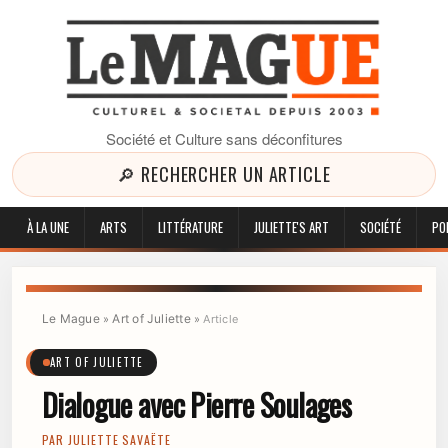
Société et Culture sans déconfitures
🔎 RECHERCHER UN ARTICLE
À LA UNE
ARTS
LITTÉRATURE
JULIETTE'S ART
SOCIÉTÉ
PO
Le Mague
Art of Juliette
»
»
Article
ART OF JULIETTE
Dialogue avec Pierre Soulages
PAR
JULIETTE SAVAËTE