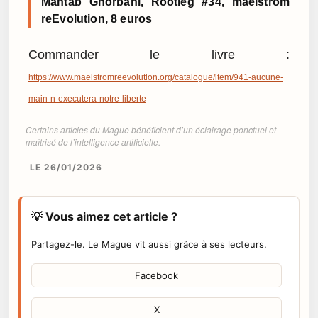
Mahtab Ghorbani, Rootleg #34, maelström
reEvolution, 8 euros
Commander le livre :
https://www.maelstromreevolution.org/catalogue/item/941-aucune-
main-n-executera-notre-liberte
Certains articles du Mague bénéficient d’un éclairage ponctuel et
maîtrisé de l’intelligence artificielle.
LE 26/01/2026
💡 Vous aimez cet article ?
Partagez-le. Le Mague vit aussi grâce à ses lecteurs.
Facebook
X