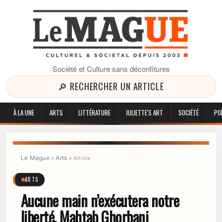
Société et Culture sans déconfitures
🔎 RECHERCHER UN ARTICLE
À LA UNE
ARTS
LITTÉRATURE
JULIETTE'S ART
SOCIÉTÉ
PO
Le Mague
Arts
»
»
Article
ARTS
Aucune main n’exécutera notre
liberté, Mahtab Ghorbani