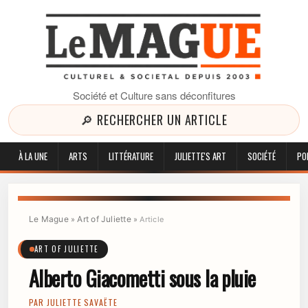
Société et Culture sans déconfitures
🔎 RECHERCHER UN ARTICLE
À LA UNE
ARTS
LITTÉRATURE
JULIETTE'S ART
SOCIÉTÉ
PO
Le Mague
Art of Juliette
»
»
Article
ART OF JULIETTE
Alberto Giacometti sous la pluie
PAR
JULIETTE SAVAËTE