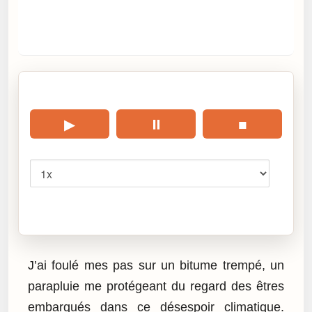
🎧 Écouter cet article
▶
⏸
■
Vitesse
Cliquez sur « Lire » pour écouter l’article.
J’ai foulé mes pas sur un bitume trempé, un
parapluie me protégeant du regard des êtres
embarqués dans ce désespoir climatique.