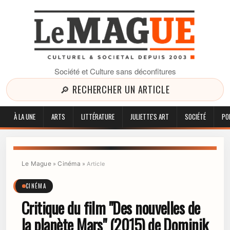
Société et Culture sans déconfitures
🔎 RECHERCHER UN ARTICLE
À LA UNE
ARTS
LITTÉRATURE
JULIETTE'S ART
SOCIÉTÉ
PO
Le Mague
Cinéma
»
»
Article
CINÉMA
Critique du film "Des nouvelles de
la planète Mars" (2015) de Dominik