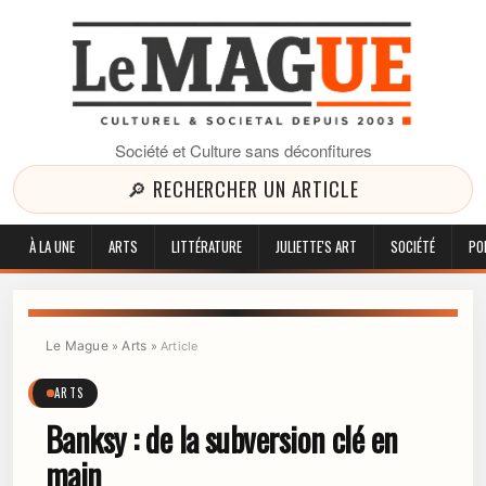
Société et Culture sans déconfitures
🔎 RECHERCHER UN ARTICLE
À LA UNE
ARTS
LITTÉRATURE
JULIETTE'S ART
SOCIÉTÉ
PO
Le Mague
Arts
»
»
Article
ARTS
Banksy : de la subversion clé en
main