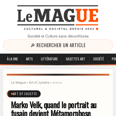
Société et Culture sans déconfitures
🔎 RECHERCHER UN ARTICLE
À LA UNE
ARTS
LITTÉRATURE
JULIETTE'S ART
SOCIÉTÉ
PO
Le Mague
Art of Juliette
»
»
Article
ART OF JULIETTE
Marko Velk, quand le portrait au
fusain devient Métamorphose