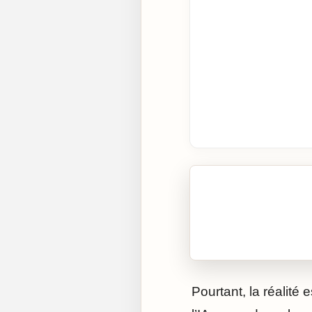
🎧 Écouter cet artic
Cliquez sur « Lire » pour 
Pourtant, la réalité e