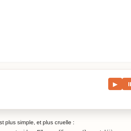
le
▶
écouter l’article.
st plus simple, et plus cruelle :