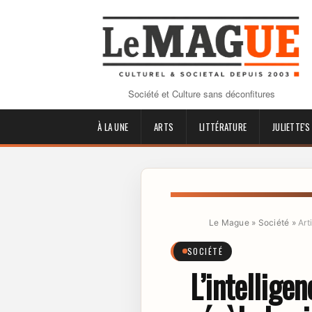
Société et Culture sans déconfitures
À LA UNE
ARTS
LITTÉRATURE
JULIETTE'S
Le Mague
»
Société
»
Art
SOCIÉTÉ
L’intelligen