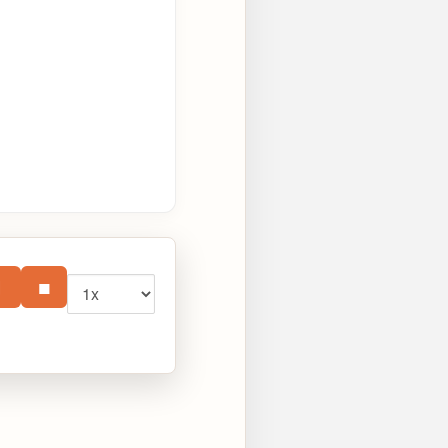
Vitesse
⏸
■