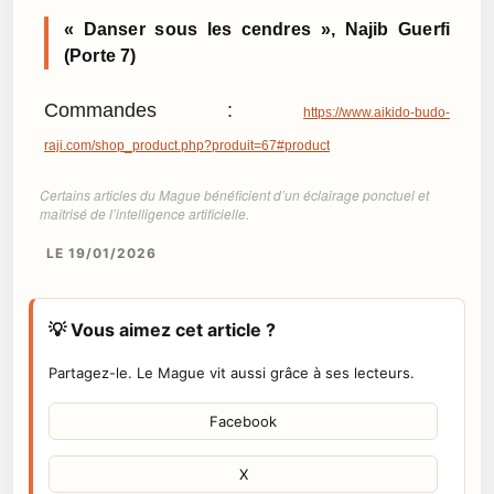
« Danser sous les cendres », Najib Guerfi
(Porte 7)
Commandes :
https://www.aikido-budo-
raji.com/shop_product.php?produit=67#product
Certains articles du Mague bénéficient d’un éclairage ponctuel et
maîtrisé de l’intelligence artificielle.
LE 19/01/2026
💡 Vous aimez cet article ?
Partagez-le. Le Mague vit aussi grâce à ses lecteurs.
Facebook
X