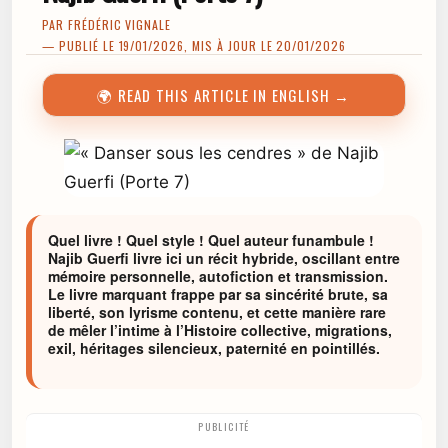
PAR
FRÉDÉRIC VIGNALE
— PUBLIÉ LE 19/01/2026, MIS À JOUR LE 20/01/2026
🌍 READ THIS ARTICLE IN ENGLISH →
Quel livre ! Quel style ! Quel auteur funambule !
Najib Guerfi livre ici un récit hybride, oscillant entre
mémoire personnelle, autofiction et transmission.
Le livre marquant frappe par sa sincérité brute, sa
liberté, son lyrisme contenu, et cette manière rare
de mêler l’intime à l’Histoire collective, migrations,
exil, héritages silencieux, paternité en pointillés.
PUBLICITÉ