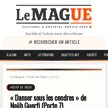
Société et Culture sans déconfitures
🔎 RECHERCHER UN ARTICLE
À LA UNE
ARTS
LITTÉRATURE
JULIETTE'S ART
SOCIÉTÉ
PO
Le Mague
Coup de Cœur
»
»
Article
COUP DE CŒUR
« Danser sous les cendres » de
Najib Guerfi (Porte 7)