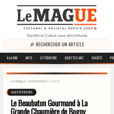
Société et Culture sans déconfitures
🔎 RECHERCHER UN ARTICLE
À LA UNE
ARTS
LITTÉRATURE
JULIETTE'S ART
SOCIÉTÉ
PO
Le Mague
Gastronomie
»
»
Article
GASTRONOMIE
Le Beaubaton Gourmand à La
Grande Chaumière de Bogny