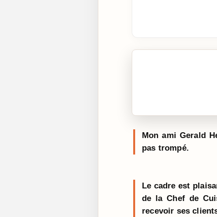
🎧 Écouter cet artic
Cliquez sur « Lire » pour 
Mon ami Gerald Hen
pas trompé.
Le cadre est plaisa
de la Chef de Cui
recevoir ses client