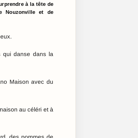
urprendre à la tête de
e Nouzonville et de
leux.
is qui danse dans la
icano Maison avec du
aison au céléri et à
lard, des pommes de