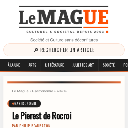
Société et Culture sans déconfitures
🔎 RECHERCHER UN ARTICLE
À LA UNE
ARTS
LITTÉRATURE
JULIETTE'S ART
SOCIÉTÉ
PO
Le Mague
Gastronomie
»
»
Article
GASTRONOMIE
Le Pierest de Rocroi
PAR
PHILIP BEAUBATON