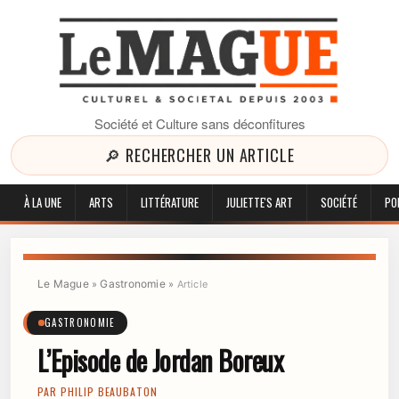
Société et Culture sans déconfitures
🔎 RECHERCHER UN ARTICLE
À LA UNE
ARTS
LITTÉRATURE
JULIETTE'S ART
SOCIÉTÉ
PO
Le Mague
Gastronomie
»
»
Article
GASTRONOMIE
L’Episode de Jordan Boreux
PAR
PHILIP BEAUBATON