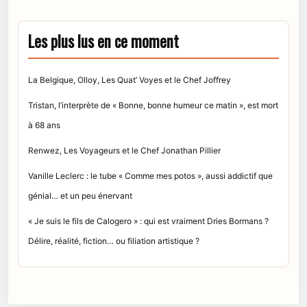
Les plus lus en ce moment
La Belgique, Olloy, Les Quat’ Voyes et le Chef Joffrey
Tristan, l’interprète de « Bonne, bonne humeur ce matin », est mort
à 68 ans
Renwez, Les Voyageurs et le Chef Jonathan Pillier
Vanille Leclerc : le tube « Comme mes potos », aussi addictif que
génial… et un peu énervant
« Je suis le fils de Calogero » : qui est vraiment Dries Bormans ?
Délire, réalité, fiction… ou filiation artistique ?