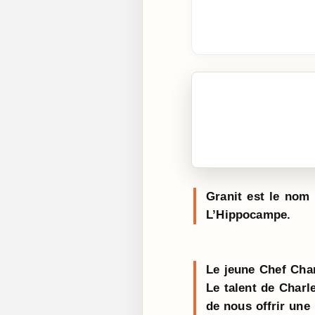
🎧 Écouter cet artic
Cliquez sur « Lire » pour 
Granit est le nom 
L’Hippocampe.
Le jeune Chef Char
Le talent de Charl
de nous offrir une 