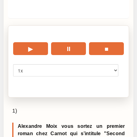
🎧 Écouter cet article
▶
⏸
■
Vitesse
Cliquez sur « Lire » pour écouter l’article.
1)
Alexandre Moix vous sortez un premier
roman chez Carnot qui s’intitule "Second