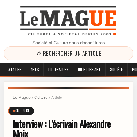
Société et Culture sans déconfitures
🔎 RECHERCHER UN ARTICLE
À LA UNE
ARTS
LITTÉRATURE
JULIETTE'S ART
SOCIÉTÉ
PO
Le Mague
Culture
»
»
Article
CULTURE
Interview : L’écrivain Alexandre
Moix