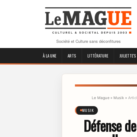
Société et Culture sans déconfitures
À LA UNE
ARTS
LITTÉRATURE
JULIETTE'S
Le Mague
»
Musik
»
Artic
MUSIK
Défense de