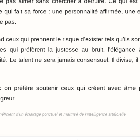
e pas aimer sans chercher à détruire. Ce qui est 
e qui fait sa force : une personnalité affirmée, une
he pas.
ceux qui prennent le risque d’exister tels qu’ils s
tes qui préfèrent la justesse au bruit, l’élégance 
ité. Le talent ne sera jamais consensuel. Il divise, il
: on préfère soutenir ceux qui créent avec âme 
greur.
ficient d’un éclairage ponctuel et maîtrisé de l’intelligence artificielle.