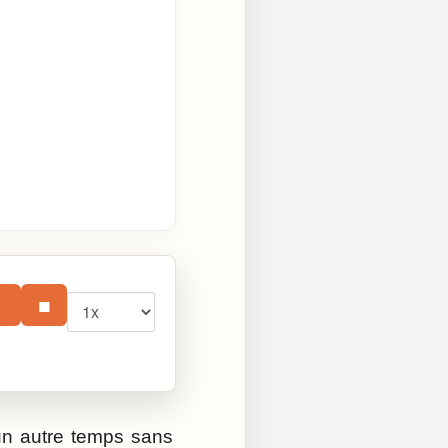
Vitesse
⏸
■
’un autre temps sans