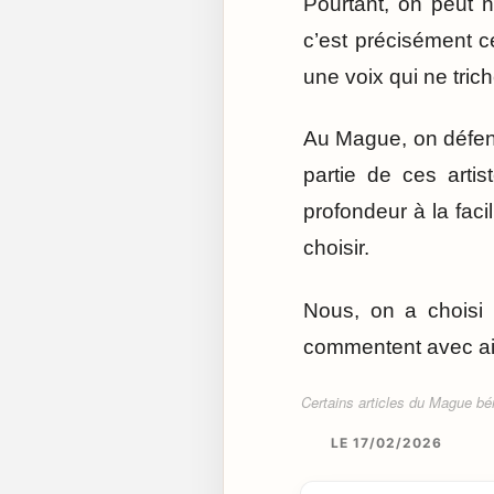
Pourtant, on peut n
c’est précisément c
une voix qui ne tric
Au Mague, on défend 
partie de ces artis
profondeur à la facil
choisir.
Nous, on a choisi 
commentent avec ai
Certains articles du Mague béné
LE 17/02/2026