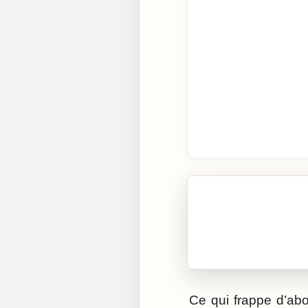
🎧 Écouter cet artic
Cliquez sur « Lire » pour 
Ce qui frappe d’abo