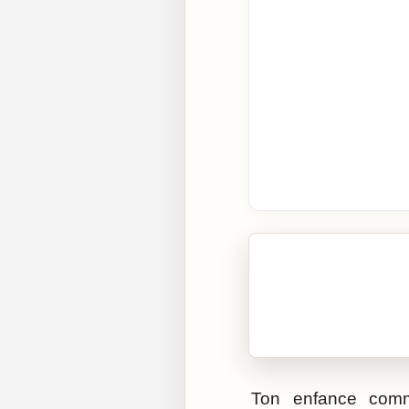
🎧 Écouter cet artic
Cliquez sur « Lire » pour 
Ton enfance comm