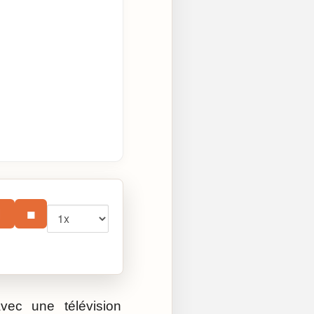
Vitesse
⏸
■
ec une télévision