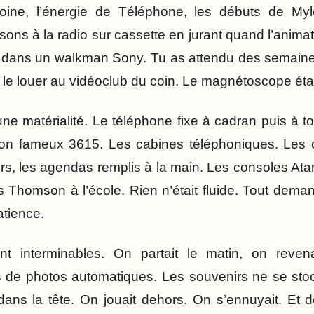
oine, l’énergie de Téléphone, les débuts de My
ons à la radio sur cassette en jurant quand l’animateur
 dans un walkman Sony. Tu as attendu des semaines
r le louer au vidéoclub du coin. Le magnétoscope étai
une matérialité. Le téléphone fixe à cadran puis à 
son fameux 3615. Les cabines téléphoniques. Les c
rs, les agendas remplis à la main. Les consoles Ata
 Thomson à l’école. Rien n’était fluide. Tout demand
patience.
t interminables. On partait le matin, on reven
as de photos automatiques. Les souvenirs ne se sto
 dans la tête. On jouait dehors. On s’ennuyait. Et 