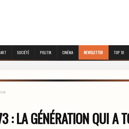
 ART
SOCIÉTÉ
POLITIK
CINÉMA
NEWSLETTER
TOP 10
icle
73 : LA GÉNÉRATION QUI A 