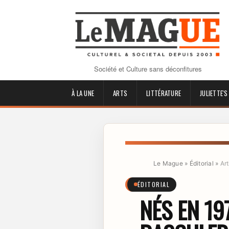
Société et Culture sans déconfitures
À LA UNE
ARTS
LITTÉRATURE
JULIETTE'S
Le Mague
»
Éditorial
»
Art
ÉDITORIAL
NÉS EN 19