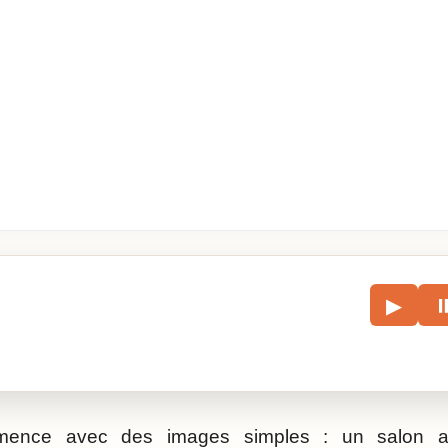
le
▶
écouter l’article.
ence avec des images simples : un salon av