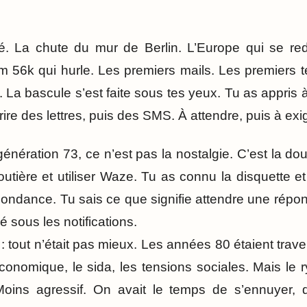
ré. La chute du mur de Berlin. L’Europe qui se re
m 56k qui hurle. Les premiers mails. Les premiers 
La bascule s’est faite sous tes yeux. Tu as appris 
rire des lettres, puis des SMS. À attendre, puis à exig
génération 73, ce n’est pas la nostalgie. C’est la 
routière et utiliser Waze. Tu as connu la disquette e
abondance. Tu sais ce que signifie attendre une répo
é sous les notifications.
r : tout n’était pas mieux. Les années 80 étaient trav
économique, le sida, les tensions sociales. Mais le ry
oins agressif. On avait le temps de s’ennuyer, 