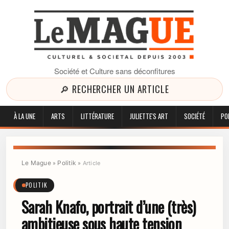
Société et Culture sans déconfitures
🔎 RECHERCHER UN ARTICLE
À LA UNE
ARTS
LITTÉRATURE
JULIETTE'S ART
SOCIÉTÉ
PO
Le Mague
Politik
»
»
Article
POLITIK
Sarah Knafo, portrait d’une (très)
ambitieuse sous haute tension