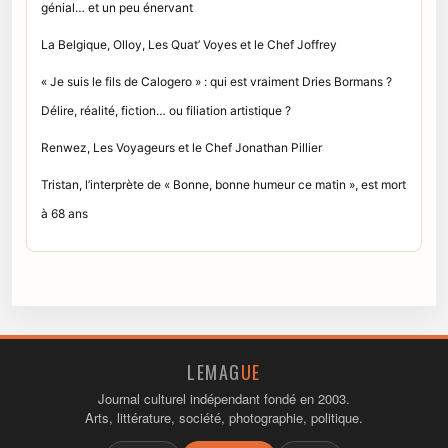
génial… et un peu énervant
La Belgique, Olloy, Les Quat’ Voyes et le Chef Joffrey
« Je suis le fils de Calogero » : qui est vraiment Dries Bormans ?
Délire, réalité, fiction… ou filiation artistique ?
Renwez, Les Voyageurs et le Chef Jonathan Pillier
Tristan, l’interprète de « Bonne, bonne humeur ce matin », est mort
à 68 ans
LEMAG
UE
Journal culturel indépendant fondé en 2003.
Arts, littérature, société, photographie, politique.