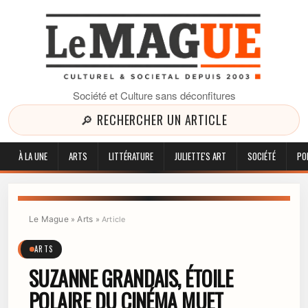
Société et Culture sans déconfitures
🔎 RECHERCHER UN ARTICLE
À LA UNE
ARTS
LITTÉRATURE
JULIETTE'S ART
SOCIÉTÉ
PO
Le Mague
Arts
»
»
Article
ARTS
SUZANNE GRANDAIS, ÉTOILE
POLAIRE DU CINÉMA MUET