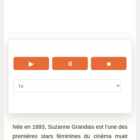
🎧 Écouter cet article
▶
⏸
■
Vitesse
Cliquez sur « Lire » pour écouter l’article.
Née en 1893, Suzanne Grandais est l’une des
premières stars féminines du cinéma muet